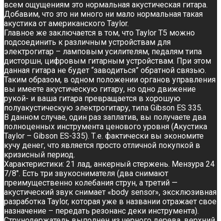
всем ощущениям это нормальная акустическая гитара.
Добавим, что это ни много ни мало нормальная такая
акустика от американского Taylor.
Главное же заключается в том, что Taylor T5 можно
подсоединить к различным устройствам для
электрогитар – ламповым усилителям, педалям типа
дисторшн, цифровым гитарным устройствам. При этом
данная гитара не будет “заводиться” обратной связью.
Таким образом, в одном положении органов управления
вы имеете акустическую гитару, но одно движение
рукой- и ваша гитара превращается в хорошую
полуакустическую электрогитару, типа Gibson ES 335.
В данном случае, один раз заплатив, вы получаете два
полноценных инструмента ценового уровня (Акустика
Taylor – Gibson ES-335). Т.е. фактически вы экономите
кучу денег, что является просто отличной покупкой в
кризисный период.
Характеристики: 21 лад, анкерный стержень. Мензура 24
7/8″. Есть три звукоснимателя (два снимают
преимущественно колебания струн, а третий —
акустический звук снимает «body sensor», эксклюзивная
разработка Taylor, которая уже в названии отражает свое
назначение – передать резонанс деки инструмента).
Струнодержатель выполнен из черного дерева, верхний