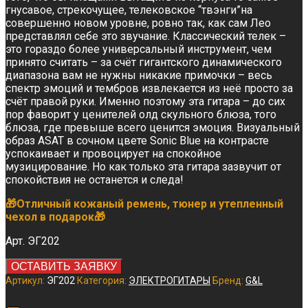
гнусавое, стрекочущее, телековское “твэнги”на
совершенно новом уровне, ровно так, как сам Лео
представлял себе это звучание. Классический телек –
это гораздо более универсальный инструмент, чем
принято считать – за счёт гигантского динамического
диапазона вам не нужны никакие примочки – весь
спектр эмоций и тембров извлекается из неё просто за
счёт правой руки. Именно поэтому эта гитара – до сих
пор фаворит у ценителей олд скульного блюза, того
блюза, где превыше всего ценится эмоция. Визуальный
образ ASAT в сочном цвете Sonic Blue на контрасте
успокаивает и провоцирует на спокойное
музицирование. Но как только эта гитара зазвучит от
спокойствия не останется и следа!
🎁Отличный кожаный ремень, тюнер и утепленный
чехол в подарок🎁
Арт. ЭГ202
ОСТАВИТЬ ЗАЯВКУ
Артикул:
ЭГ202
Категория:
ЭЛЕКТРОГИТАРЫ
Бренд:
G&L