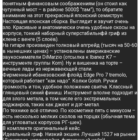
понятным финансовым соображениям (он стоил как
чугунный мост – в районе 5000$ “там”), то обратите
внимание на этот прекрасный японский семиструн.
Настоящая японская сборка. Выглядит и звучит очень
зло. Красивые и анатомически очень удобные скосы на
корпусе, тонкий наборный суперстабильнфй гриф из
клена с венге (5 слоёв).
На гитаре произведен толковый апгрейд (тысяч на 50-60
в нынешних ценах) – установлены американские
звукосниматели DiMarzio (отсылка к Ibanez K7 –
инструменте группы Korn). Ну и вишенка на торте –
вечные лады из нержавеющей стали.
Фирменный ибанезовский флойд Edge Pro 7 tremolo,
который работает “как надо”. Колки Gotoh. Ручки
громкость и тон, удобное положение свитча. Классный
глянцевый синий финиш. Инструмент вполне подходит и
для злого метала, в том числе его экстремальных
поджанров, таких как джент и дэт-метал.
По технике всё отлично. По косметике пять с минусом –
есть несколько мелких сколов на торцах (обычная тема
для угловатых корпусов РГ-шек).
В комплекте оригинальный кейс.
Идеальный гриф. Низкий экшен. Лучший 1527 на рынке