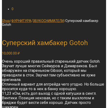
0
Shop
/
ФУРНИТУРА
/
ЗВУКОСНИМАТЕЛИ
/
Суперский хамбакер
Gotoh
Суперский хамбакер Gotoh
10,000.00
₽
Очень хороший правильный старенький датчик Gotoh.
Звучит лучше многих Сеймуров и Димарзиков. Был
обнаружен на стареньком Gibson, который мы
приводили в сток. Звучал там субъективно не хуже
оригинала.
Отличный вариант для апгрейда чего угодно. Но больше
просится куда-то в нек в банку хорошую.
11,23 кОм, есть доп выход с одной катушки в сингл.
Винтики. Позиция нековая, но с таким выхлопом и
бридже будет вести себя хорошо. Датчик просто
шикарен.