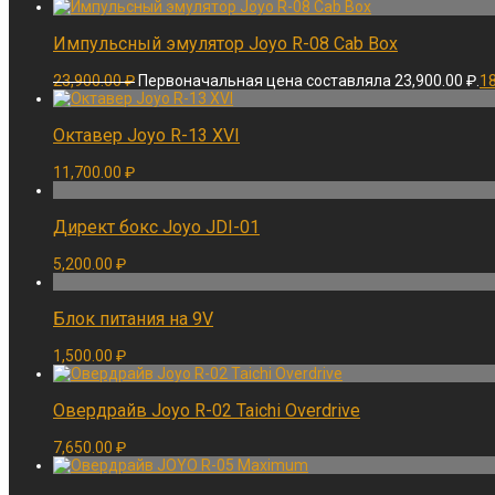
Импульсный эмулятор Joyo R-08 Cab Box
23,900.00
₽
Первоначальная цена составляла 23,900.00 ₽.
1
Октавер Joyo R-13 XVI
11,700.00
₽
Директ бокс Joyo JDI-01
5,200.00
₽
Блок питания на 9V
1,500.00
₽
Овердрайв Joyo R-02 Taichi Overdrive
7,650.00
₽