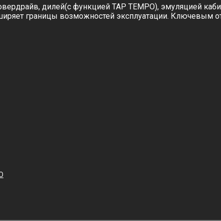
овердрайв, дилей(с функцией TAP TEMPO), эмуляцией каби
асширяет границы возможностей эксплуатации. Ключевым о
O