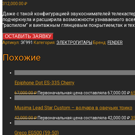
312,000.00
₽
Даже с такой конфигурацией звукоснимателей телекаcтер 
подчеркнула и расширила возможности узнаваемого всеми 
“распилом” и винтажным глянцевым покрытием,так и тех
ОСТАВИТЬ ЗАЯВКУ
Артикул:
ЭГ991
Категория:
ЭЛЕКТРОГИТАРЫ
Бренд:
FENDER
Похожие
Epiphone Dot ES-335 Cherry
67,000.00
₽
Первоначальная цена составляла 67,000.00 ₽.
6
Musima Lead Star Custom – волчара в овечьих трико
42,000.00
₽
Первоначальная цена составляла 42,000.00 ₽.
3
Greco EG500 (59-50)