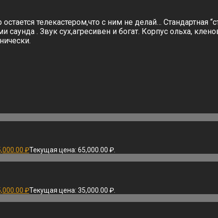
остается телекастером,что с ним не делай… Стандартная “
саунда . Звук сух,агресивен и богат. Корпус ольха, клен
нически.
5,000.00
₽
Текущая цена: 65,000.00 ₽.
5,000.00
₽
Текущая цена: 35,000.00 ₽.