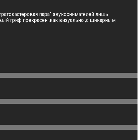
стратокастеровая пара” звукоснимателей лишь
овый гриф прекрасен ,как визуально ,с шикарным