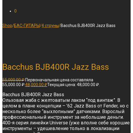
0
Shop
/
БАС-ГИТАРЫ
/
4 струны
/
Bacchus BJB400R Jazz Bass
Bacchus BJB400R Jazz Bass
55,000.00
₽
Первоначальная цена составляла
55,000.00 ₽.
48,000.00
₽
Текущая цена: 48,000.00 ₽.
Bacchus BJB400R Jazz Bass
Ольховая жаба с желтоватым лаком “под винтаж”. В
целом в плане концепции – ’62 Jazz Bass от Fender, но с
несколько более “выхлопными” датчиками. Взрослый
профессиональный инструмент за небольшие деньги.
400-я серия линейки Universe (уже вполне себе хорошие
инструменты – удешевление только в локализации